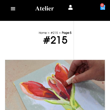
0
Home
>
#215
>
Page 5
#215