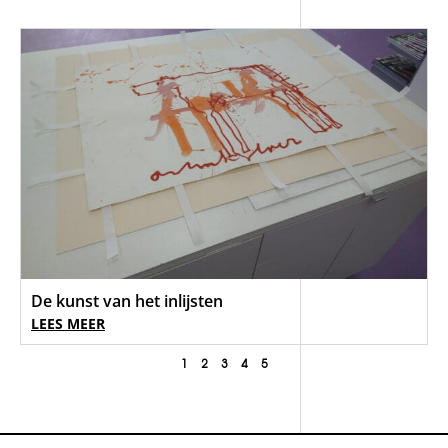
De kunst van het inlijsten
LEES MEER
1
2
3
4
5