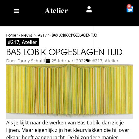
0
Home
>
Nieuws
>
#217
>
BAS LOBIK OPGESLAGEN TIJD
#217
,
Atelier
BAS LOBIK OPGESLAGEN TIJD
Door
Fanny Schuijt
25 februari 2022
#217
,
Atelier
Als je kijkt naar de werken van Bas Lobik, dan zie je
lijnen. Maar eigenlijk zijn het kleurvlakken die hij over
elkaar heeft aangebracht. De bijzondere manier