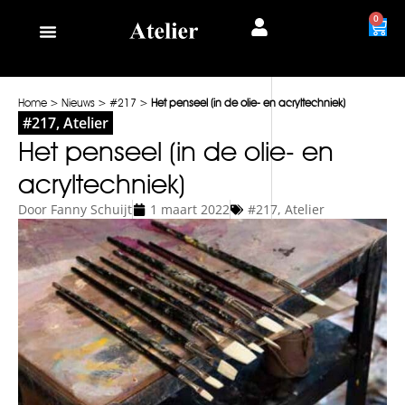
0
Home
>
Nieuws
>
#217
>
Het penseel (in de olie- en acryltechniek)
#217
,
Atelier
Het penseel (in de olie- en
acryltechniek)
Door
Fanny Schuijt
1 maart 2022
#217
,
Atelier