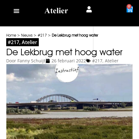
0
Home
>
Nieuws
>
#217
>
De Lekbrug met hoog water
#217
,
Atelier
De Lekbrug met hoog water
Door
Fanny Schuijt
26 februari 2022
#217
,
Atelier