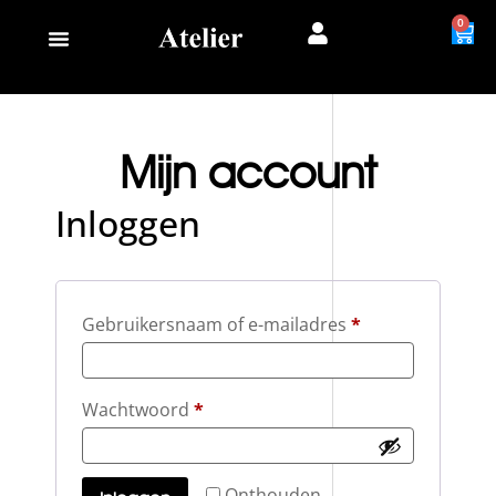
0
Mijn account
Inloggen
Gebruikersnaam of e-mailadres
*
Wachtwoord
*
Onthouden