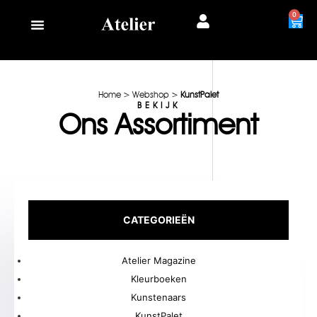
0
Home
>
Webshop
>
KunstPalet
BEKIJK
Ons Assortiment
CATEGORIEËN
Atelier Magazine
Kleurboeken
Kunstenaars
KunstPalet