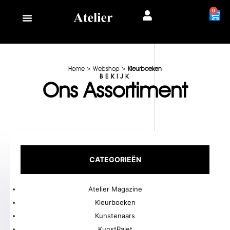
0
Home
>
Webshop
>
Kleurboeken
BEKIJK
Ons Assortiment
CATEGORIEËN
Atelier Magazine
Kleurboeken
Kunstenaars
KunstPalet