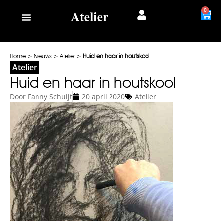
0
Home
>
Nieuws
>
Atelier
>
Huid en haar in houtskool
Atelier
Huid en haar in houtskool
Door
Fanny Schuijt
20 april 2020
Atelier