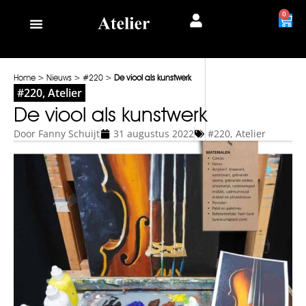
0
Home
>
Nieuws
>
#220
>
De viool als kunstwerk
#220
,
Atelier
De viool als kunstwerk
Door
Fanny Schuijt
31 augustus 2022
#220
,
Atelier