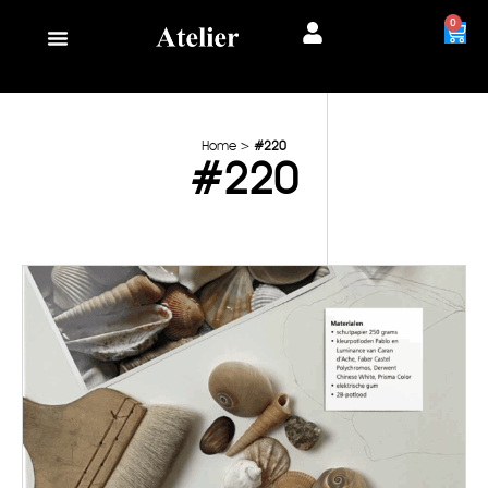
0
Home
>
#220
#220