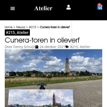
0
Home
>
Nieuws
>
#215
>
Cunera-toren in olieverf
#215
,
Atelier
Cunera-toren in olieverf
Door
Fanny Schuijt
24 oktober 2021
#215
,
Atelier