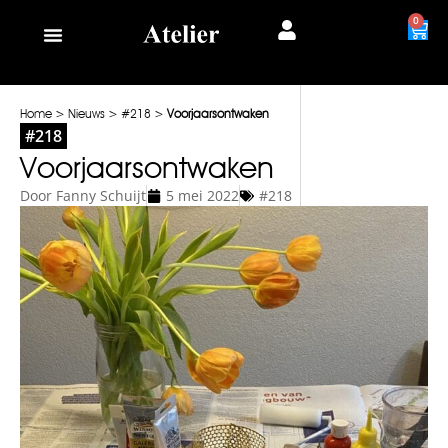
0
Home
>
Nieuws
>
#218
>
Voorjaarsontwaken
#218
Voorjaarsontwaken
Door
Fanny Schuijt
5 mei 2022
#218