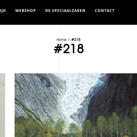
IJD
WEBSHOP
DE SPECIAALZAKEN
CONTACT
Home
>
#218
#218