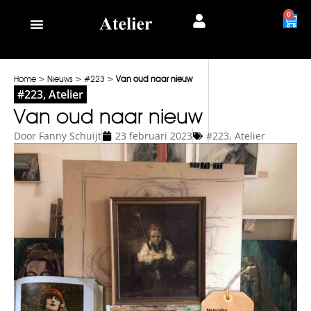
0
Home
>
Nieuws
>
#223
>
Van oud naar nieuw
#223
,
Atelier
Van oud naar nieuw
Door
Fanny Schuijt
23 februari 2023
#223
,
Atelier