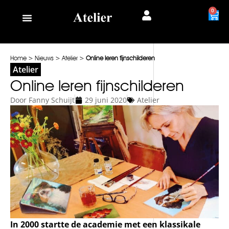
0
Home
>
Nieuws
>
Atelier
>
Online leren fijnschilderen
Atelier
Online leren fijnschilderen
Door
Fanny Schuijt
29 juni 2020
Atelier
In 2000 startte de academie met een klassikale