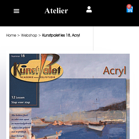
0
Home
>
Webshop
>
Kunstpalet les 18, Acryl