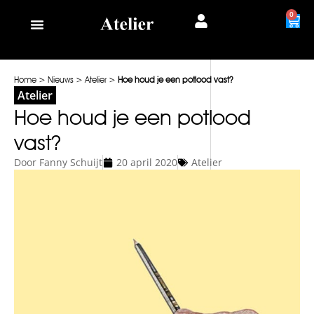
0
Home
>
Nieuws
>
Atelier
>
Hoe houd je een potlood vast?
Atelier
Hoe houd je een potlood
vast?
Door
Fanny Schuijt
20 april 2020
Atelier