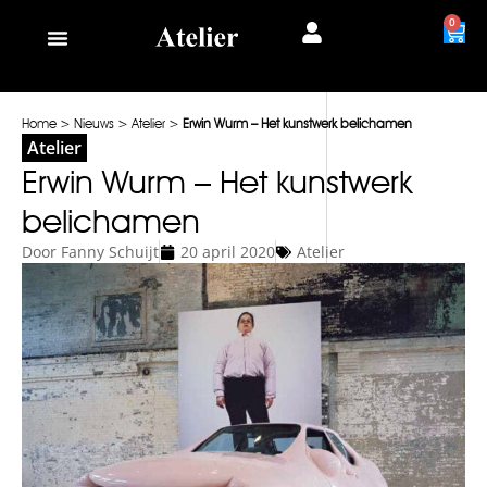
0
Home
>
Nieuws
>
Atelier
>
Erwin Wurm – Het kunstwerk belichamen
Atelier
Erwin Wurm – Het kunstwerk
belichamen
Door
Fanny Schuijt
20 april 2020
Atelier