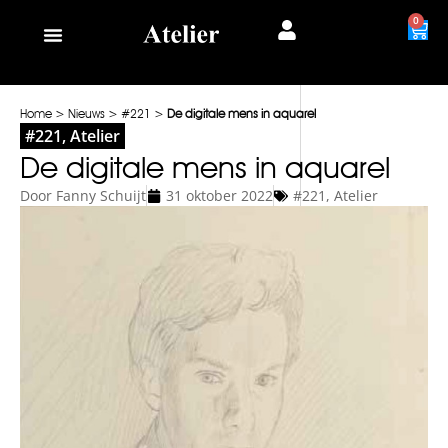
0
Home
>
Nieuws
>
#221
>
De digitale mens in aquarel
#221
,
Atelier
De digitale mens in aquarel
Door
Fanny Schuijt
31 oktober 2022
#221
,
Atelier