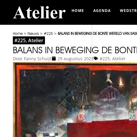
HOME
AGENDA
WEDSTR
Home
>
Nieuws
>
#225
>
BALANS IN BEWEGING DE BONTE WERELD VAN SASK
#225
,
Atelier
BALANS IN BEWEGING DE BONT
Door
Fanny Schuijt
29 augustus 2023
#225
,
Atelier