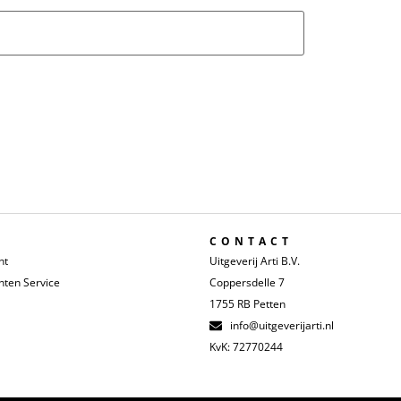
CONTACT
nt
Uitgeverij Arti B.V.
ten Service
Coppersdelle 7
1755 RB Petten
info@uitgeverijarti.nl
KvK: 72770244