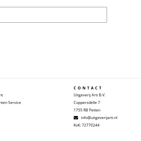
CONTACT
nt
Uitgeverij Arti B.V.
ten Service
Coppersdelle 7
1755 RB Petten
info@uitgeverijarti.nl
KvK: 72770244