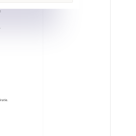
:
r
ratie.