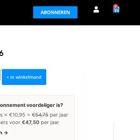
0
ABONNEREN
6
+ In winkelmand
bonnement voordeliger is?
s × €10,95 =
€54,75
per jaar
ers voor
€47,50
per jaar
n →