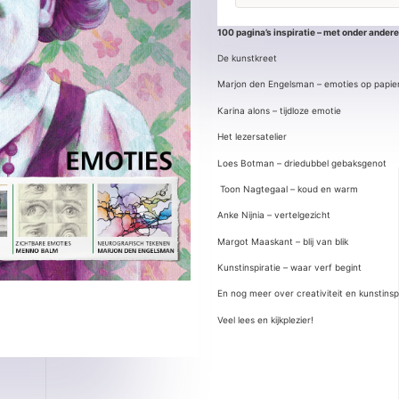
100 pagina’s inspiratie – met onder andere
De kunstkreet
Marjon den Engelsman – emoties op papie
Karina alons – tijdloze emotie
Het lezersatelier
Loes Botman – driedubbel gebaksgenot
Toon Nagtegaal – koud en warm
Anke Nijnia – vertelgezicht
Margot Maaskant – blij van blik
Kunstinspiratie – waar verf begint
En nog meer over creativiteit en kunstinspi
Veel lees en kijkplezier!