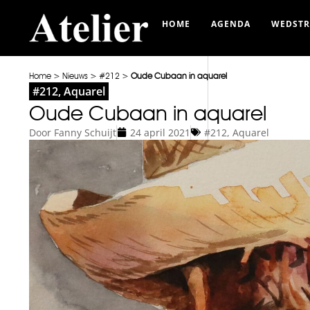
HOME
AGENDA
WEDSTR
Home
>
Nieuws
>
#212
>
Oude Cubaan in aquarel
#212
,
Aquarel
Oude Cubaan in aquarel
Door
Fanny Schuijt
24 april 2021
#212
,
Aquarel