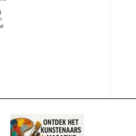
j
n
al