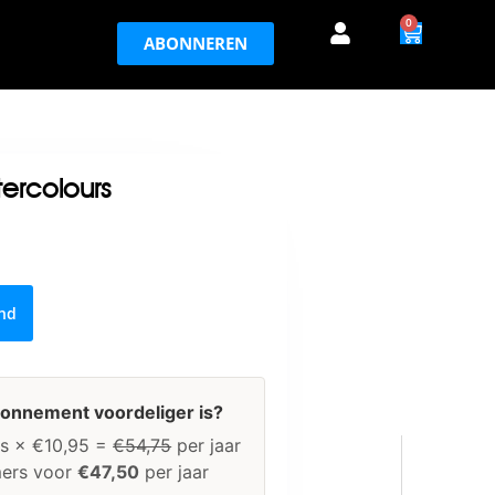
0
ABONNEREN
ercolours
and
bonnement voordeliger is?
s × €10,95 =
€54,75
per jaar
ers voor
€47,50
per jaar